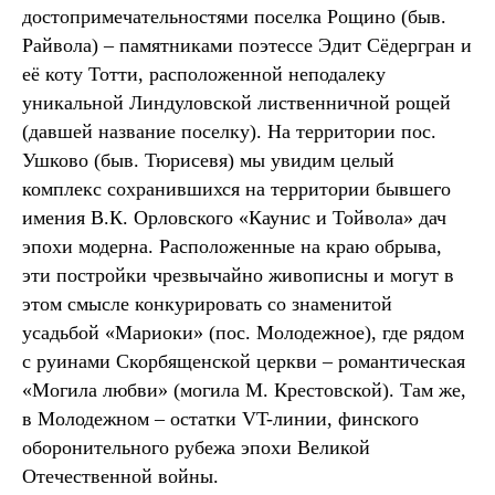
достопримечательностями поселка Рощино (быв.
Райвола) – памятниками поэтессе Эдит Сёдергран и
её коту Тотти, расположенной неподалеку
уникальной Линдуловской лиственничной рощей
(давшей название поселку). На территории пос.
Ушково (быв. Тюрисевя) мы увидим целый
комплекс сохранившихся на территории бывшего
имения В.К. Орловского «Каунис и Тойвола» дач
эпохи модерна. Расположенные на краю обрыва,
эти постройки чрезвычайно живописны и могут в
этом смысле конкурировать со знаменитой
усадьбой «Мариоки» (пос. Молодежное), где рядом
с руинами Скорбященской церкви – романтическая
«Могила любви» (могила М. Крестовской). Там же,
в Молодежном – остатки VT-линии, финского
оборонительного рубежа эпохи Великой
Отечественной войны.