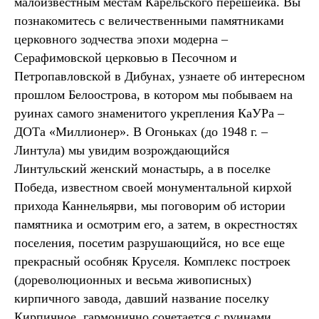
малоизвестным местам Карельского перешейка. Вы
познакомитесь с величественными памятниками
церковного зодчества эпохи модерна –
Серафимовской церковью в Песочном и
Петропавловской в Дибунах, узнаете об интересном
прошлом Белоострова, в котором мы побываем на
руинах самого знаменитого укрепления КаУРа –
ДОТа «Миллионер». В Огоньках (до 1948 г. –
Линтула) мы увидим возрождающийся
Линтульский женский монастырь, а в поселке
Победа, известном своей монументальной кирхой
прихода Каннельярви, мы поговорим об истории
памятника и осмотрим его, а затем, в окрестностях
поселения, посетим разрушающийся, но все еще
прекрасный особняк Круселя. Комплекс построек
(дореволюционных и весьма живописных)
кирпичного завода, давший название поселку
Кирпичное, гармонично сочетается с руинами