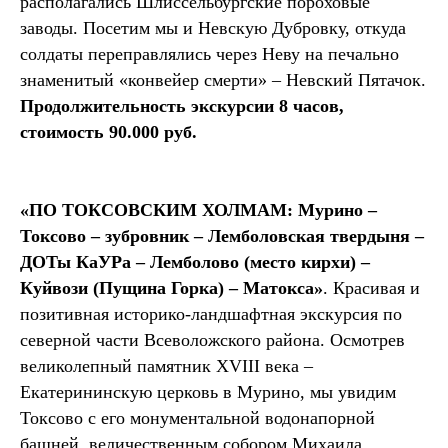
располагались Шлиссельбургские пороховые
заводы. Посетим мы и Невскую Дубровку, откуда
солдаты переправлялись через Неву на печально
знаменитый «конвейер смерти» – Невский Пятачок.
Продолжительность экскурсии 8 часов,
стоимость 90.000 руб.
«ПО ТОКСОВСКИМ ХОЛМАМ: Мурино –
Токсово – зубровник – Лемболовская твердыня –
ДОТы КаУРа – Лемболово (место кирхи) –
Куйвози (Пущина Горка) – Матокса»
. Красивая и
позитивная историко-ландшафтная экскурсия по
северной части Всеволожского района. Осмотрев
великолепный памятник XVIII века –
Екатерининскую церковь в Мурино, мы увидим
Токсово с его монументальной водонапорной
башней, величественным собором Михаила