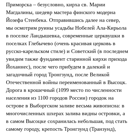
Приморска – безусловно, кирха св. Марии
Магдалины, шедевр мастера финского модерна
Йозефа Стенбека. Отправившись далее на север,
мы осмотрим руины усадьбы Нобелей Ала-Кирьола
в поселке Ландышевка, современные церквушки в
поселках Глебычево (очень красивая церковь в
русско-карельском стиле) и Советский (в последнем
увидим также фундамент старинной кирхи прихода
Йоханнес), после чего прибудем в далекий и
загадочный город Тронгзунд, после Великой
Отечественной войны переименованный в Высоцк.
Дорога в крошечный (1099 место по численности
населения из 1100 городов России) городок на
острове в Выборгском заливе весьма живописна: в
многочисленных шхерах залива видны островки, а
в самом Высоцке сохранилась небольшая, под стать
самому городу, крепость Тронгзунд (Транзунд),